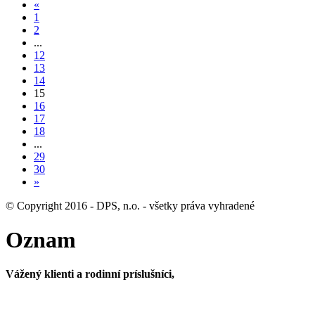
«
1
2
...
12
13
14
15
16
17
18
...
29
30
»
© Copyright 2016 - DPS, n.o. - všetky práva vyhradené
Oznam
Vážený klienti a rodinní príslušníci,