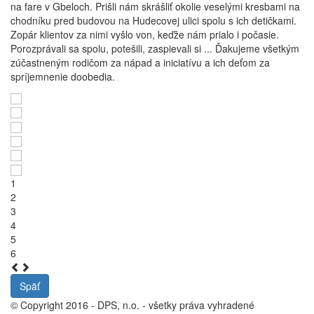
na fare v Gbeloch. Prišli nám skrášliť okolie veselými kresbami na
chodníku pred budovou na Hudecovej ulici spolu s ich detičkami.
Zopár klientov za nimi vyšlo von, keďže nám prialo i počasie.
Porozprávali sa spolu, potešili, zaspievali si ... Ďakujeme všetkým
zúčastneným rodičom za nápad a iniciatívu a ich deťom za
spríjemnenie doobedia.
1
2
3
4
5
6
Späť
© Copyright 2016 - DPS, n.o. - všetky práva vyhradené