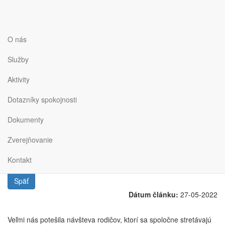
Budova DPS I.
O nás
Prof. Čárskeho
Služby
Aktivity
Dotazníky spokojnosti
Dokumenty
Návšteva rodičov s deťmi
Zverejňovanie
Kontakt
Späť
Dátum článku:
27-05-2022
Veľmi nás potešila návšteva rodičov, ktorí sa spoločne stretávajú