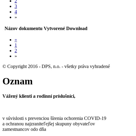
2
3
4
»
Názov dokumentu
Vytvorené
Download
«
1
2
»
© Copyright 2016 - DPS, n.o. - všetky práva vyhradené
Oznam
Vážený klienti a rodinní príslušníci,
v súvislosti s prevenciou šírenia ochorenia COVID-19
a ochranou najzraniteľejšej skupuny obyvateľov
zamestnancov odo dňa